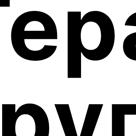
Тер
гру