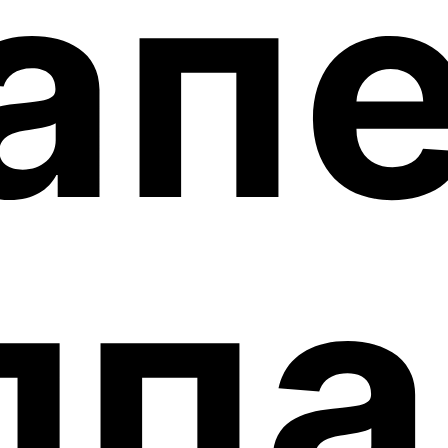
ап
ппа