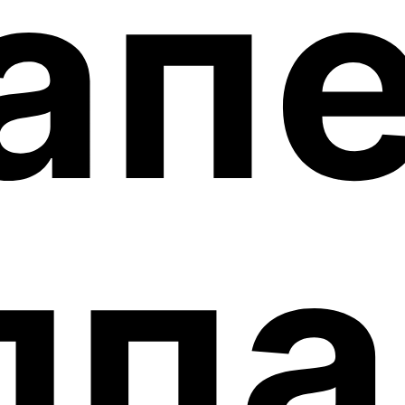
ап
ппа